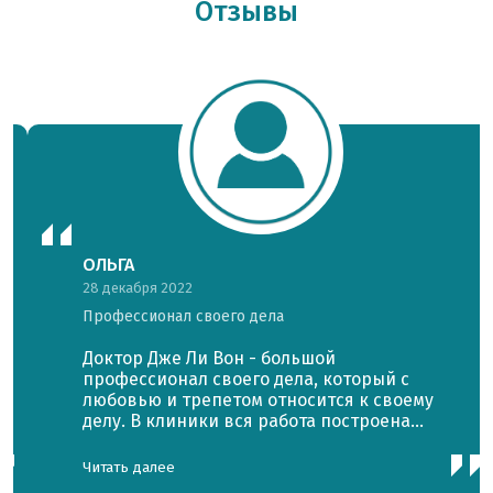
Отзывы
ОЛЬГА
28 декабря 2022
Профессионал своего дела
Доктор Дже Ли Вон - большой
профессионал своего дела, который с
любовью и трепетом относится к своему
делу. В клиники вся работа построена
очень четко, порядок во всем, персонал
исключительно приветливый и
Читать далее
доброжелательный. После вердиктов,