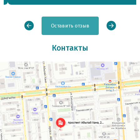
вынесенных другими врачами о
неизбежной инвалидности,
безысходности, доктор вселили надежду
и помог поверить в выздоровление.
Оставить отзыв
После первого курса уже почувствовала
первые ощутимые улучшения, смогла
совершать небольшие вращательные
движения кистями рук. Хотя
Контакты
специалисты ревматологи и ортопеды
не дали ни единого шанса, сказали, что
суставов нет, остались только сросшиеся
фрагменты костей. Надо сказать, что
Дже Ли Вон тоже не обещал золотых гор,
но решил сделать все возможное. Я
очень ему благодарна, всем рекомендую.
Его Клиника- место, куда хочется
возвращаться и веришь, что все будет
хорошо! Огромное ему спасибо.