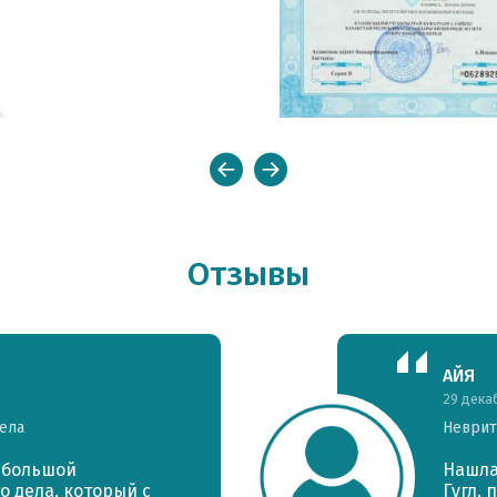
Отправить
Отзывы
АЙЯ
29 дека
ела
Неврит
- большой
Нашла
о дела, который с
Гугл,