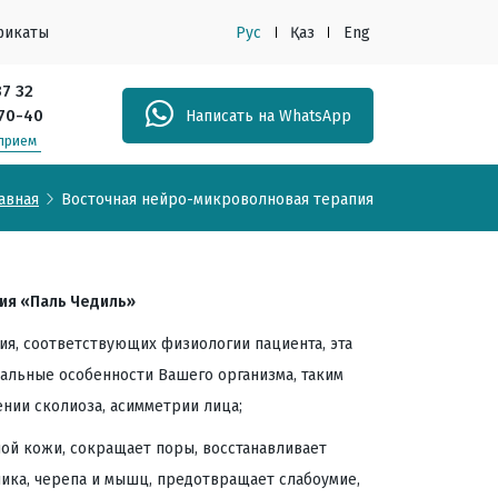
фикаты
Рус
Қаз
Eng
37 32
-70-40
Написать на WhatsApp
 прием
авная
Восточная нейро-микроволновая терапия
ия «Паль Чедиль»
вия, соответствующих физиологии пациента, эта
альные особенности Вашего организма, таким
нии сколиоза, асимметрии лица;
ой кожи, сокращает поры, восстанавливает
ка, черепа и мышц, предотвращает слабоумие,