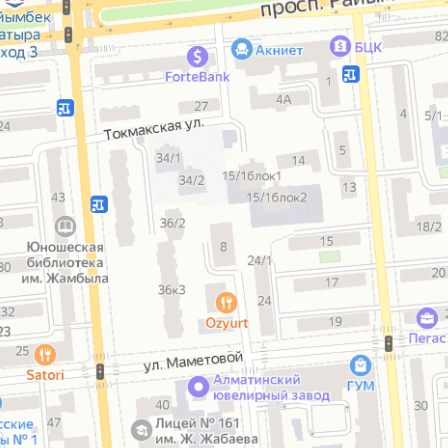
ерапию, уколы пчелиного яда,
 - это был первый курс. Во время
го курса к этим процедурам
р Ли предложил добавить
ечение в качестве бонуса., т.е.
есплатная процедура и затем 15
евный курс отвара трав. Хочу
ить, что лично я почувствовала
ение сразу же после первого
, а к концу лечения я уже летала,
не хорошо стало, особенно
вая в каком плачевном
янии я пришла. У меня редкое
евание - неврит солнечного
ения, но врач успешно с ним
ляетя. Отдельно хочется сказать
равы в порошочках, которые я
мала во время курса - эффект от
чень хороший, чувствуешь
ение состояния и настроения,
ешь прилив сил. Эффект от
я длится долго, это радует.
с проходим лечение вместе с
ью, у неё сильно воспалилась