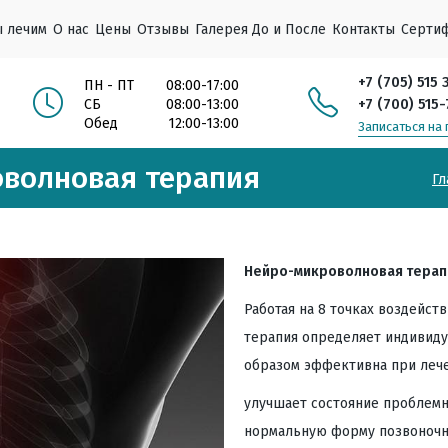
ы лечим
О нас
Цены
Отзывы
Галерея До и После
Контакты
Серти
анизма при COVID-19 и пневмонии
ллергические кожные высыпания
. Ухо, Горло, Нос, Глаза
ной и мочеполовой систем
и воротниковой зоны
рушения. Кожные заболевания
льной системы
Тепловая соляная вибро-массажная инфракрасная камера
Индивидуальное лечение «ХАН-ЯГ», «ПО-ЯГ»
Восточная нейро-микроволновая терапия
Ревматологи медицинского центра HANSOL
+7 (705) 515 
ПН - ПТ
08:00-17:00
+7 (700) 515
СБ
08:00-13:00
Обед
12:00-13:00
Записаться на
оволновая терапия
Гл
Нейро-микроволновая терап
Работая на 8 точках воздейст
терапия определяет индивиду
образом эффективна при лече
улучшает состояние проблемн
нормальную форму позвоночни